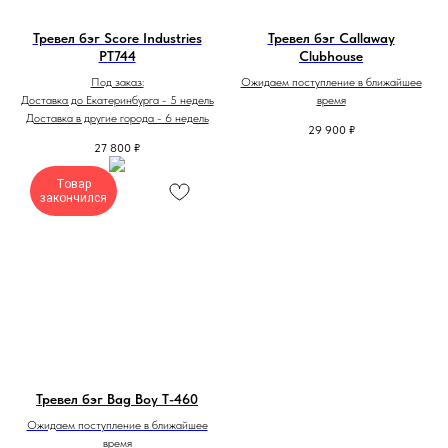
Тревел бэг Score Industries
Тревел бэг Callaway
PT744
Clubhouse
Под заказ:
Ожидаем поступление в ближайшее
Доставка до Екатеринбурга - 5 недель
время
Доставка в другие города - 6 недель
29 900
₽
27 800
₽
Товар
закончился
Тревел бэг Bag Boy T-460
Ожидаем поступление в ближайшее
время