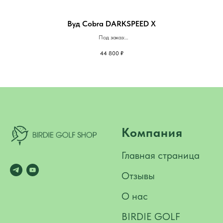
Вуд Cobra DARKSPEED X
Под заказ:
Доставка до Екатеринбурга - 5 недель
44 800
₽
Доставка в другие города - 6 недель
Компания
Главная страница
Отзывы
О нас
BIRDIE GOLF