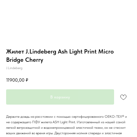
Жилет J.Lindeberg Ash Light Print Micro
Bridge Cherry
J.Lindeberg
11900,00
₽
В корзину
Держите дождь на расстоянии с помощью сертифицированного OEKO-TEX® и
не содержащего ПФУ жилета ASH Light Print. Изготовленный из нашей самой
легкой ветрозащитной и водонепроницаемой эластичной ткани, он не стеснит
ваших движений во время игры. Двусторонняя молния спереди и эластичная