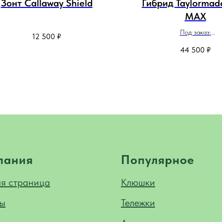
Зонт Callaway Shield
Гибрид Taylormad
MAX
Под заказ:
12 500
₽
Доставка до Екатеринбурга 
44 500
₽
Доставка в другие города -
пания
Популярное
ая страница
Клюшки
ы
Тележки