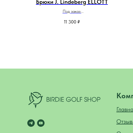
lorMade
Брюки J. Lindeberg ELLOTT
Под заказ:
Доставка до Екатеринбурга -3 недели
11 300
₽
Доставка в другие города - 4 недели
Ком
Главн
Отзыв