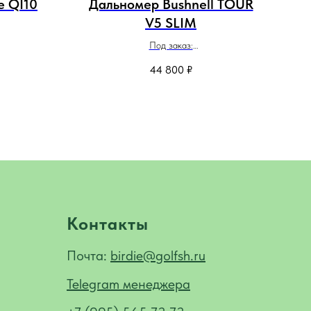
e QI10
Дальномер Bushnell TOUR
Вей
V5 SLIM
Под заказ:
- 4 недели
Доставка до Екатеринбурга - 3 недели
До
44 800
₽
 5 недель
Доставка в другие города - 4 недели
Д
Контакты
Почта:
birdie@golfsh.ru
Telegram менеджера