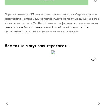
Перчатки для гольфа №1 по продажам в мире сочетают в себе революционные
характеристики и максимальную прочность, а также приятные ощущения. Более
90 миллионов перчаток WeatherSof помогли гольфистам достичь максимальных
результатов в любых погодных условиях. Каждый пятый гольфист в США
предпочитает технологически продвинутую модель WeatherSof.
Вас также могут заинтересовать: