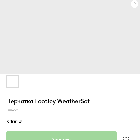
Перчатка FootJoy WeatherSof
FootJoy
3 100
₽
В корзину