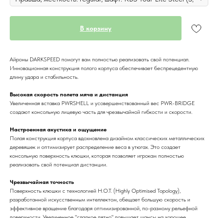
В корзину
Айроны DARKSPEED помогут вам полностью реализовать свой потенциал.
Инновационная конструкция полого корпуса обеспечивает беспрецедентную
длину удара и стабильность.
Высокая скорость полета мяча и дистанция
Увеличенная вставка PWRSHELL и усовершенствованный вес PWR-BRIDGE
создают консольную лицевую часть для чрезвычайной гибкости и скорости.
Настроенная акустика и ощущение
Полая конструкция корпуса вдохновлена дизайном классических металлических
деревяшек и оптимизирует распределение веса в утюгах. Это создает
консольную поверхность клюшки, которая позволяет игрокам полностью
реализовать свой потенциал дистанции.
Чрезвычайная точность
Поверхность клюшки с технологией H.O.T. (Highly Optimised Topology),
разработанной искусственным интеллектом, обещает большую скорость и
эффективное вращение благодаря оптимизированной, по-разному рельефной
поверхности. Увеличенное "сладкое пятно" повышает шансы на хорошее